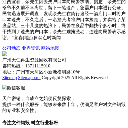
江西宜春，余先生因丢失户口本向民警求助。据悉，余先生的
爷爷不久前不幸离世，留下一笔遗产，急需户口本进行公证。
民警迅速展开调查，发现余先生在骑行途经一酒店门口时将户
口本遗失，不久之后，一名拾荒者将户口本捡走，并卖给了某
废品站。三十几度的热浪下，民警在废品中翻找个多小时，终
于找到了遗失的户口本，余先生难掩激动，连连向民警表示感
谢。#宜春[地点]# @点时新闻
公司动态
业界资讯
网站地图
广州天仁再生资源回收有限公司
咨询热线：13711115910
地址：广州市天河区小新塘横圳路10号
Sitemap
Sitemap.xml
Copyright 2025 All Rights Reserved
微信客服
天仁密销，自成立之始便反复探索：
提供一种什么服务，能够未来数十年，仍满足客户对文件销毁
的专业和安全性。
专注文件销毁 树立行业标杆