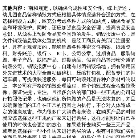
其他内容
： 南和规定，以确保合规性和安全性。综上所述，
幼儿园食品留样销毁方式应根据具体情况选择合适的方式。在
选择销毁方式时，应充分考虑各种方式的优缺点，确保食品安
全和环境保护。同时，还应加强食品安全管理，提高食品安全
意识，从源头上预防食品安全问题的发生。销毁报废中心，是
文件销毁信息载体处置的机构，是经工商及有关部门注册登
记，具有正规资质的，能够销毁各种涉密文件档案、纸质资
料、财务账册、银行卡、IC卡、公司公章、过期食品、服装销
毁、电子产品、缺陷产品、过期药品、假冒商品等涉密介质的
销毁公司。销毁报废中心，自建有封闭销毁场地，拥有采用国
外先进技术的大型全自动破碎机，压缩打包机，配备专门的押
运车辆，可提供装运服务，每日可销毁处理各种介质材料吨以
上。本公司有严格的销毁处理流程，整个销毁过程全程监控录
像，保证快捷，专注。且很多合法的部门和一些正规的公司进
行拍照做记录，也确保他们所销毁的产品是无法恢复的，并且
以确保他们的工作在正常的范围之内执行，不会对人体造成一
定的健康危害。作为很多广大消费者来说，在购买产品的时候
就应该选择这些正规的厂家来进行购买，这样才能够让自己在
使用的时候也会更加的放心，如果选择去购买一些三无产品，
或者是选择在一些小作坊来进行购买的话，很有可能我们买到
的商品虽然表面上看上去是一样的，但是实质上他们可能采用