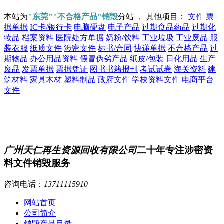
本站为
"东莞""不合格产品"销毁
分站 ， 其他项目：
文件
票
据单据
IC卡/银行卡
电脑硬盘
电子产品
过期食品药品
过期化
妆品
档案资料
医院处方单据
奶粉/饮料
工业垃圾
工业废品
服
装衣服
纸质文件
涉密文件
标书/合同
快递单据
不合格产品
过
期物品
办公用品资料
假冒伪劣产品
纸皮/包装
日化用品
生产
废品
发票单据
票据凭证
图书书籍报刊
考试试卷
海关资料
建
筑材料
家具木材
塑料制品
政府文件
学校资料文件
电商平台
文件
广州天仁再生资源回收有限公司
二十年专注涉密资
料文件销毁服务
咨询电话：
13711115910
网站首页
公司简介
销毁产品目录