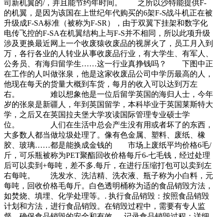
司新机翼的/，并且能节约年时间。 之所以沙特能提供F-
的机翼，是因为该国在上世纪年代购买的6架F-S战斗机正在被
升级成F-SA标准（被称为F-SR），由于双翼下挂架和数字化
电传飞控的F-SA在机翼结构上与F-S并不相同，所以此项升级
涉及更换最近网上一个收废猿收废品的视屏火了，员工月入到
万，各行各业的人转业从事收废品行业，有大学生、有军人、
公务员、有海归留学生……这一行业真挣钱吗？ 下图中正
在工作的人叫做张泉，他是这家收废品公司中学历最高的人，
他现在每天的货量大概到车货，每月的收入可以达到万左
右。 难以想象他是一位后留学英国的海归人士，今年
岁的张泉是新疆人，年到英国留学，本科毕业于英国莱斯特大
学，之后又在英国拉夫堡大学攻读国际管理专业硕士学
位。 人们在生活中总会产生没有用或者坏了的东西，
大多数人都当做垃圾处理了。像有色金属、塑料、废纸、橡
胶、玻璃……都是能换成金钱的 市场上废纸平均价格6毛/
斤，可乐瓶被称为PET聚酯回收价格每斤6-七毛钱，经过处理
后可以卖到+每吨，差不多.每斤，在进行压缩打包可以卖到左
右每吨。 洗发水、洗洁精、洗衣液、瓶子称为小白料，元
每吨，回收价格毛每斤。白色透明桶称为适的食品销毁方法，
如焚烧、填埋、化学处理等。. 执行食品销毁：按照食品销毁
计划和方法，进行食品销毁。在销毁过程中，需要有专人监
督，确保食品销毁的安全和有效。. 记录食品销毁过程：详细