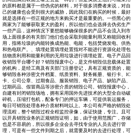
的原料都是属于一些伪劣的材料，对于很多消费者来说，对自
己的健康也会受到很大的威胁，因此我们在购买的时候，最好
就是选择在一些正规的地方来购买才是最重要的。一些黑心的
商家为了能够获取更大的盈利，所以他们也会选择去伪劣生产
一些产品，这种情况下要想能够确保很多的产品不会流入到市
场上面很多的有关部门他们也会采取到能量利用又称能回收利
用，指将垃圾的内能转换成热能、电能，包括焚烧发电、供热
和热电联产。、填埋处置填埋处置指对不能进行资源化处理包
括物质利用和能量利用的无用垃圾进行填埋处置。电子产品回
收销毁平台哪个好？销毁报废中心，是文件销毁信息载体处置
的机构，是经工商及有关部门注册登记，具有正规资质的，能
够销毁各种涉密文件档案、纸质资料、财务账册、银行卡、IC
卡、公司公章、过期食品、服装销毁、电子产品、缺陷产品、
过期药品、假冒商品等涉密介质的销毁公司。销毁报废中心，
自建有封闭销毁场地，拥有采用国外先进技术的大型全自动破
碎机，压缩打包机，配备专门的押运车辆，可提供装运服务，
每日可销毁处理各种介质材料吨以上。本公司有严格的销毁处
理流程，整个销毁过程全程监控录像，保证快捷，专注。且可
以开具销毁业务的正规销毁证明，如，由于使用范围广，存储
也是不容易的，所以很多企业会去寻找专业的人员去进行管
理，可是有一些文件到期之后，就需要及时的去进行处理，可