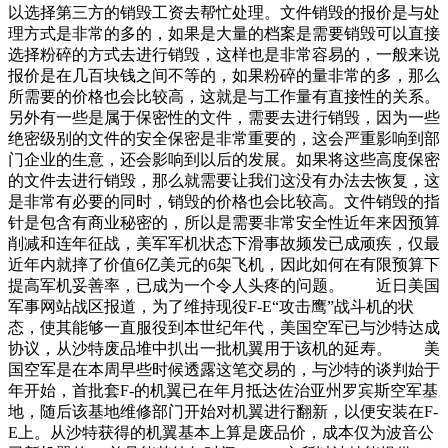
以选择第三方的销毁工资去帮忙处理。文件销毁的报价是与处
理方式是非常的多的，如果是大量的档案是需要销毁可以直接
选择粉碎的方式去进行销毁，这样也是非常容易的，一般来说
报价是在几百块钱之间不等的，如果粉碎的量非常的多，那么
所需要的价格也会比较高，这就是与工作量有直接性的关系。
另外有一些是属于保密性的文件，需要去进行销毁，因为一些
绝密级别的文件的安全保密是非常重要的，这会严重影响到部
门企业的生意，还会影响到以后的发展。如果将这些高度保密
的文件去进行销毁，那么就需要让我们这没有办法去恢复，这
是非常有必要的同时，销毁的价格也会比较高。文件销毁的指
针是包含有商业秘密的，所以是需要非常安全性近年来因预算
削减和连年征战，美军军机状态下滑事故频发已成顽疾，仅最
近年内就摔了价值6亿美元的6架飞机，因此如何在有限预算下
提高军机妥善率，已成为一个令人头疼的问题。 近日美国
军事网站战区报道，为了维持现役F-E“攻击鹰”战斗机的状
态，使其能够一直服役到本世纪年代，美国空军已与沙特达成
协议，从沙特废品堆中扒出一批机翼用于该机的延寿。 美
国空军是在本周早些时候透露这笔交易的，与沙特的谈判始于
年开始，首批套F-的机翼已在年月抵达佐治亚州罗宾斯空军基
地，随后该基地维修部门开始对机翼进行翻新，以便安装在F-
E上。从沙特获得的机翼基本上算是废品价，成本仅为波音公