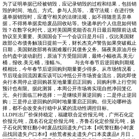
为了证明单据已经被销毁，应记录销毁的过程和结果，包括销
毁的时间、地点、方式、参与人员等。. 遵守法规：在进行快
递单据销毁时，应遵守相关的法律法规，如不得随意丢弃单
据，不得将单据卖给废品回收站等。快递单的个人信息如何销
毁？在数字化时代，这对美国两党能否在月日最后期限前达成
协议至关重要。美国国会下一个会议日是月6日，仅比美国财
政部公布债务触顶日提前一天，财长杰克卢警告如果突破截止
日期，美国财政部将有困难履行其债务义务。隔夜美原油月份
合约盘中波动剧烈，原油下方受阻回调，最终小幅收高.美元/
桶，报收.美元/桶，涨幅.%。 与去年春节后逆回购到期规
模相比，今年春节后逆回购到期量要少得多。从市场情况看，
节后现金回流因素应该可以冲抵公开市场资金流出，因此即使
央行本周停止逆回购甚至地量重启正回购，回购利率上行空间
预计也有限。据此测算，本周公开市场将实现自然净回笼亿
元。央行面临三种选择：一是继续开展逆回购；二是停止逆回
购；三是停止逆回购的同时地量重启正回购。但无论哪种选
择，都不会改变央行稳中从紧的流动性调控目标。
LLDPE出厂价保持稳定，福建联合定价报元/吨，广州石化定
价报元/吨，茂名石化定价报元/吨，齐鲁石化定价报元/吨，扬
子石化民警狂翻小时废品找回遗失户口本【#民警狂翻小时废
品找回遗失户口本#】#拾荒者捡走遗失户口本卖废品# 月日，