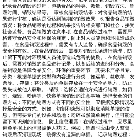
记录食品销毁的过程，包括食品的种类、数量、销毁方法、销
毁时间、销毁结果等。. 审核食品销毁结果：对食品销毁的结
果进行审核，确认是否达到预期的销毁效果。6. 报告食品销毁
情况：将食品销毁的过程和结果报告给相关部门和社会，接受
社会监督。食品销毁的注意事项. 在食品销毁过程中，需要严
格遵守食品安全和环保的规定，防止对人员健康和环境造成危
害。. 在食品销毁过程中，需要有专人监督，确保食品销毁的
安全和有效。. 在食品销毁后，需要对销毁现场进行清理，防
止留下可能对环境和人员健康造成危害的物质。. 在食品销毁
后，需要对销毁的食品进行记录，以备后续的查阅和分析。食
品销毁是保障食品安全、环保的重要环节，其要求严格且专.
分类：根据单据的类型和内容进行分类，如运单、签收单、发
票等。. 存储：将分类后的单据存放在一个安全的地方，防止
丢失或被他人获取。. 销毁：选择合适的方式进行销毁，如切
割、烧毁、粉碎等。快递单据销毁的注意事项. 选择安全的销
毁方式：不同的销毁方式有不同的安全性，应根据实际情况选
择最安全的方式。例如，切割和烧毁可以彻底消除单据的信
息，但需要专门的设备和场地；粉碎虽然简单易行，但可能会
留下可识别的信息。. 防止信息泄露：在销毁过程中，应尽量
避免单据上的信息被他人获取。例如，销毁时应由专人监督，
销毁后应清理现场，确保没有遗漏的单据。. 记录销毁过程：