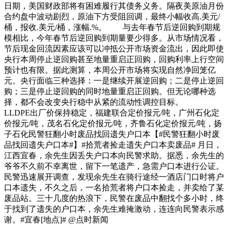
日期，美国财政部将有困难履行其债务义务。隔夜美原油月份
合约盘中波动剧烈，原油下方受阻回调，最终小幅收高.美元/
桶，报收.美元/桶，涨幅.%。 与去年春节后逆回购到期规
模相比，今年春节后逆回购到期量要少得多。从市场情况看，
节后现金回流因素应该可以冲抵公开市场资金流出，因此即使
央行本周停止逆回购甚至地量重启正回购，回购利率上行空间
预计也有限。据此测算，本周公开市场将实现自然净回笼亿
元。央行面临三种选择：一是继续开展逆回购；二是停止逆回
购；三是停止逆回购的同时地量重启正回购。但无论哪种选
择，都不会改变央行稳中从紧的流动性调控目标。
LLDPE出厂价保持稳定，福建联合定价报元/吨，广州石化定
价报元/吨，茂名石化定价报元/吨，齐鲁石化定价报元/吨，扬
子石化民警狂翻小时废品找回遗失户口本【#民警狂翻小时废
品找回遗失户口本#】#拾荒者捡走遗失户口本卖废品# 月日，
江西宜春，余先生因丢失户口本向民警求助。据悉，余先生的
爷爷不久前不幸离世，留下一笔遗产，急需户口本进行公证。
民警迅速展开调查，发现余先生在骑行途经一酒店门口时将户
口本遗失，不久之后，一名拾荒者将户口本捡走，并卖给了某
废品站。三十几度的热浪下，民警在废品中翻找个多小时，终
于找到了遗失的户口本，余先生难掩激动，连连向民警表示感
谢。#宜春[地点]# @点时新闻