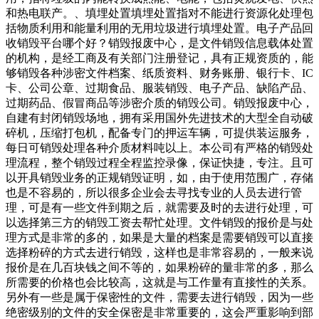
和热电联产。、填埋处置填埋处置指对不能进行资源化处理包
括物质利用和能量利用的无用垃圾进行填埋处置。电子产品回
收销毁平台哪个好？销毁报废中心，是文件销毁信息载体处置
的机构，是经工商及有关部门注册登记，具有正规资质的，能
够销毁各种涉密文件档案、纸质资料、财务账册、银行卡、IC
卡、公司公章、过期食品、服装销毁、电子产品、缺陷产品、
过期药品、假冒商品等涉密介质的销毁公司。销毁报废中心，
自建有封闭销毁场地，拥有采用国外先进技术的大型全自动破
碎机，压缩打包机，配备专门的押运车辆，可提供装运服务，
每日可销毁处理各种介质材料吨以上。本公司有严格的销毁处
理流程，整个销毁过程全程监控录像，保证快捷，专注。且可
以开具销毁业务的正规销毁证明，如，由于使用范围广，存储
也是不容易的，所以很多企业会去寻找专业的人员去进行管
理，可是有一些文件到期之后，就需要及时的去进行处理，可
以选择第三方的销毁工资去帮忙处理。文件销毁的报价是与处
理方式是非常的多的，如果是大量的档案是需要销毁可以直接
选择粉碎的方式去进行销毁，这样也是非常容易的，一般来说
报价是在几百块钱之间不等的，如果粉碎的量非常的多，那么
所需要的价格也会比较高，这就是与工作量有直接性的关系。
另外有一些是属于保密性的文件，需要去进行销毁，因为一些
绝密级别的文件的安全保密是非常重要的，这会严重影响到部