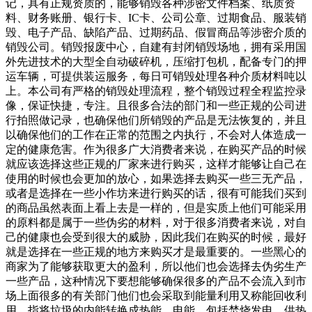
记，具有正规资质的，能够销毁各种涉密文件档案、纸质资
料、财务账册、银行卡、IC卡、公司公章、过期食品、服装销
毁、电子产品、缺陷产品、过期药品、假冒商品等涉密介质的
销毁公司。销毁报废中心，自建有封闭销毁场地，拥有采用国
外先进技术的大型全自动破碎机，压缩打包机，配备专门的押
运车辆，可提供装运服务，每日可销毁处理各种介质材料吨以
上。本公司有严格的销毁处理流程，整个销毁过程全程监控录
像，保证快捷，专注。且很多合法的部门和一些正规的公司进
行拍照做记录，也确保他们所销毁的产品是无法恢复的，并且
以确保他们的工作在正常的范围之内执行，不会对人体造成一
定的健康危害。作为很多广大消费者来说，在购买产品的时候
就应该选择这些正规的厂家来进行购买，这样才能够让自己在
使用的时候也会更加的放心，如果选择去购买一些三无产品，
或者是选择在一些小作坊来进行购买的话，很有可能我们买到
的商品虽然表面上看上去是一样的，但是实质上他们可能采用
的原料都是属于一些伪劣的材料，对于很多消费者来说，对自
己的健康也会受到很大的威胁，因此我们在购买的时候，最好
就是选择在一些正规的地方来购买才是最重要的。一些黑心的
商家为了能够获取更大的盈利，所以他们也会选择去伪劣生产
一些产品，这种情况下要想能够确保很多的产品不会流入到市
场上面很多的有关部门他们也会采取到能量利用又称能回收利
用，指将垃圾的内能转换成热能、电能，包括焚烧发电、供热