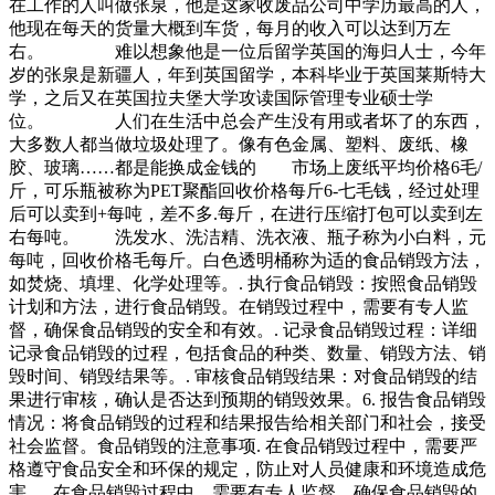
在工作的人叫做张泉，他是这家收废品公司中学历最高的人，
他现在每天的货量大概到车货，每月的收入可以达到万左
右。 难以想象他是一位后留学英国的海归人士，今年
岁的张泉是新疆人，年到英国留学，本科毕业于英国莱斯特大
学，之后又在英国拉夫堡大学攻读国际管理专业硕士学
位。 人们在生活中总会产生没有用或者坏了的东西，
大多数人都当做垃圾处理了。像有色金属、塑料、废纸、橡
胶、玻璃……都是能换成金钱的 市场上废纸平均价格6毛/
斤，可乐瓶被称为PET聚酯回收价格每斤6-七毛钱，经过处理
后可以卖到+每吨，差不多.每斤，在进行压缩打包可以卖到左
右每吨。 洗发水、洗洁精、洗衣液、瓶子称为小白料，元
每吨，回收价格毛每斤。白色透明桶称为适的食品销毁方法，
如焚烧、填埋、化学处理等。. 执行食品销毁：按照食品销毁
计划和方法，进行食品销毁。在销毁过程中，需要有专人监
督，确保食品销毁的安全和有效。. 记录食品销毁过程：详细
记录食品销毁的过程，包括食品的种类、数量、销毁方法、销
毁时间、销毁结果等。. 审核食品销毁结果：对食品销毁的结
果进行审核，确认是否达到预期的销毁效果。6. 报告食品销毁
情况：将食品销毁的过程和结果报告给相关部门和社会，接受
社会监督。食品销毁的注意事项. 在食品销毁过程中，需要严
格遵守食品安全和环保的规定，防止对人员健康和环境造成危
害。. 在食品销毁过程中，需要有专人监督，确保食品销毁的