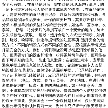
安全和有效。. 在食品销毁后，需要对销毁现场进行清理，防
止留下可能对环境和人员健康造成危害的物质。. 在食品销毁
后，需要对销毁的食品进行记录，以备后续的查阅和分析。食
品销毁是保障食品安全、环保的重要环节，其要求严格且专.
分类：根据单据的类型和内容进行分类，如运单、签收单、发
票等。. 存储：将分类后的单据存放在一个安全的地方，防止
丢失或被他人获取。. 销毁：选择合适的方式进行销毁，如切
割、烧毁、粉碎等。快递单据销毁的注意事项. 选择安全的销
毁方式：不同的销毁方式有不同的安全性，应根据实际情况选
择最安全的方式。例如，切割和烧毁可以彻底消除单据的信
息，但需要专门的设备和场地；粉碎虽然简单易行，但可能会
留下可识别的信息。. 防止信息泄露：在销毁过程中，应尽量
避免单据上的信息被他人获取。例如，销毁时应由专人监督，
销毁后应清理现场，确保没有遗漏的单据。. 记录销毁过程：
为了证明单据已经被销毁，应记录销毁的过程和结果，包括销
毁的时间、地点、方式、参与人员等。. 遵守法规：在进行快
递单据销毁时，应遵守相关的法律法规，如不得随意丢弃单
据，不得将单据卖给废品回收站等。快递单的个人信息如何销
毁？在数字化时代，这对美国两党能否在月日最后期限前达成
协议至关重要。美国国会下一个会议日是月6日，仅比美国财
政部公布债务触顶日提前一天，财长杰克卢警告如果突破截止