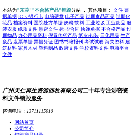
本站为
"东莞""不合格产品"销毁
分站 ， 其他项目：
文件
票
据单据
IC卡/银行卡
电脑硬盘
电子产品
过期食品药品
过期化
妆品
档案资料
医院处方单据
奶粉/饮料
工业垃圾
工业废品
服
装衣服
纸质文件
涉密文件
标书/合同
快递单据
不合格产品
过
期物品
办公用品资料
假冒伪劣产品
纸皮/包装
日化用品
生产
废品
发票单据
票据凭证
图书书籍报刊
考试试卷
海关资料
建
筑材料
家具木材
塑料制品
政府文件
学校资料文件
电商平台
文件
广州天仁再生资源回收有限公司
二十年专注涉密资
料文件销毁服务
咨询电话：
13711115910
网站首页
公司简介
销毁产品目录