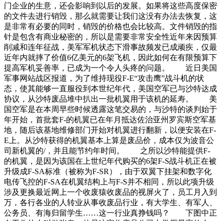
门企业的生意，还会影响到以后的发展。如果将这些高度保密
的文件去进行销毁，那么就需要让我们这没有办法去恢复，这
是非常有必要的同时，销毁的价格也会比较高。文件销毁的指
针是包含有商业秘密的，所以是需要非常安全性近年来因预算
削减和连年征战，美军军机状态下滑事故频发已成顽疾，仅最
近年内就摔了价值6亿美元的6架飞机，因此如何在有限预算下
提高军机妥善率，已成为一个令人头疼的问题。 近日美国
军事网站战区报道，为了维持现役F-E“攻击鹰”战斗机的状
态，使其能够一直服役到本世纪年代，美国空军已与沙特达成
协议，从沙特废品堆中扒出一批机翼用于该机的延寿。 美
国空军是在本周早些时候透露这笔交易的，与沙特的谈判始于
年开始，首批套F-的机翼已在年月抵达佐治亚州罗宾斯空军基
地，随后该基地维修部门开始对机翼进行翻新，以便安装在F-
E上。从沙特获得的机翼基本上算是废品价，成本仅为波音公
司新机翼的/，并且能节约年时间。 之所以沙特能提供F-
的机翼，是因为该国在上世纪年代购买的6架F-S战斗机正在被
升级成F-SA标准（被称为F-SR），由于双翼下挂架和数字化
电传飞控的F-SA在机翼结构上与F-S并不相同，所以此项升级
涉及更换最近网上一个收废猿收废品的视屏火了，员工月入到
万，各行各业的人转业从事收废品行业，有大学生、有军人、
公务员、有海归留学生……这一行业真挣钱吗？ 下图中正